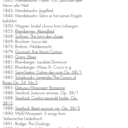
1843: Mendelssohn: Psalm 100: Jauchzet dem
Hernn alle Welt
1843: Mendelssohn: Jagdlied
1844: Mendelssohn: Denn er hat seinen Engeln
befohlen
1850: Wagner: bridal chorus from Lohengrin
1855:
Rheinberger: Abendlied
1868:
Sullivan: The long day closes
1869: Bruckner: Locus iste
1873: Brahms: Waldesnacht
1879:
Gounod: Ave Verum Corpus
1880:
Grieg: Våren
1881: Rheinberger: Laudate Dominum
1882: Rheinberger: Missa St. Crucis in g
1882:
Saint-Saëns: Calme des nuits Op. 68/1
1883:
Tchaikovsky: Legenda/The Crown of
Roses Op. 54, No.5
1885:
Debussy/Moeyaert: Romance
1888: Stanford: Justorum animae,
Op. 38/1
1888:
Stanford: Coelos ascendit hodie, Op.
38/2
1888:
Stanford: Beati quorum via, Op. 38/3
1890: Wolf/Moeyaert: 3 songs from
‘Italienisches Liederbuch’
1891: Bridge: The Goslings