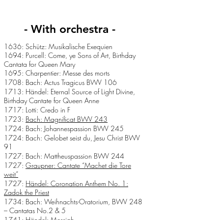
- With orchestra -
1636: Schütz: Musikalische Exequien
1694: Purcell: Come, ye Sons of Art, Birthday
Cantata for Queen Mary
1695: Charpentier: Messe des morts
1708: Bach: Actus Tragicus BWV 106
1713: Händel: Eternal Source of Light Divine,
Birthday Cantate for Queen Anne
1717: Lotti: Credo in F
1723:
Bach: Magnificat BWV 243
1724: Bach: Johannespassion BWV 245
1724: Bach: Gelobet seist du, Jesu Christ BWV
91
1727: Bach: Mattheuspassion BWV 244
1727:
Graupner: Cantate “Machet die Tore
weit”
1727:
Händel: Coronation Anthem No. 1:
Zadok the Priest
1734: Bach: Weihnachts-Oratorium, BWV 248
– Cantatas No.2 & 5
1741:
Händel: Messiah