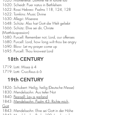
1620: Monteverdi: Domine ne in furore tuo
1620: Scheidt: Puer natus in Bethlehem
1622: Rossi Hebreo: Psalms 118, 124, 128
1622: Tomkins: Music Divine
1630: Allegri: Miserere
1648: Schütz: Also hat Gott die Welt geliebt
1666: Schütz: Ehre sei dir, Christe
(Matthäuspassion)
1680: Purcell: Remember not, Lord, our offenses
1680: Purcell: Lord, how long wilt thou be angry
1690: Blow: Let my prayer come up
1695: Purcell: Thou knowest Lord
18th CENTURY
1719: Lotti: Missa à 4
1719: Lotti: Crucifixus à 6
19th CENTURY
1826: Schubert: Heilig, heilig (Deutsche Messe)
1830: Mendelssohn: Aus tiefer Not
1840:
Pearsall: Lay a garland
1843:
Mendelssohn: Psalm 43: Richte mich,
Gott
1843: Mendelssohn: Ehre sei Gott in der Höhe