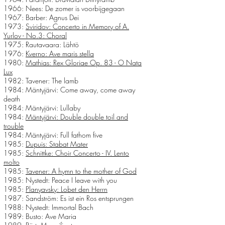
1966: Nees: De zomer is voorbijgegaan
1967: Barber: Agnus Dei
1973:
Sviridov: Concerto in Memory of A.
Yurlov - No.3: Choral
1975: Rautavaara: Lähtö
1976:
Kverno: Ave maris stella
1980:
Mathias: Rex Gloriae Op. 83 - O Nata
Lux
1982: Tavener: The lamb
1984: Mäntyjärvi: Come away, come away
death
1984: Mäntyjärvi: Lullaby
1984:
Mäntyjärvi: Double double toil and
trouble
1984:
Mäntyjärvi:
Full fathom five
1985:
Dupuis: Stabat Mater
1985:
Schnittke: Choir Concerto - IV. Lento
molto
1985:
Tavener: A hymn to the mother of God
1985: Nystedt: Peace I leave with you
1985:
Planyavsky: Lobet den Herrn
1987: Sandström: Es ist ein Ros entsprungen
1988: Nystedt: Immortal Bach
1989: Busto: Ave Maria