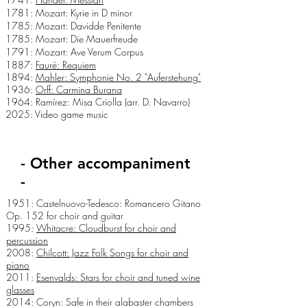
1781: Mozart: Kyrie in D minor
1785: Mozart: Davidde Penitente
1785: Mozart: Die Mauerfreude
1791: Mozart: Ave Verum Corpus
1887:
Fauré: Requiem
1894:
Mahler: Symphonie No. 2 "Auferstehung"
1936:
Orff: Carmina Burana
1964: Ramírez: Misa Criolla (arr. D. Navarro)
2025: Video game music
- Other accompaniment
-
1951: Castelnuovo-Tedesco: Romancero Gitano
Op. 152 for choir and guitar
1995:
Whitacre: Cloudburst for choir and
percussion
2008:
Chilcott: Jazz Folk Songs for choir and
piano
2011:
Esenvalds: Stars for choir and tuned wine
glasses
2014: Coryn: Safe in their alabaster chambers