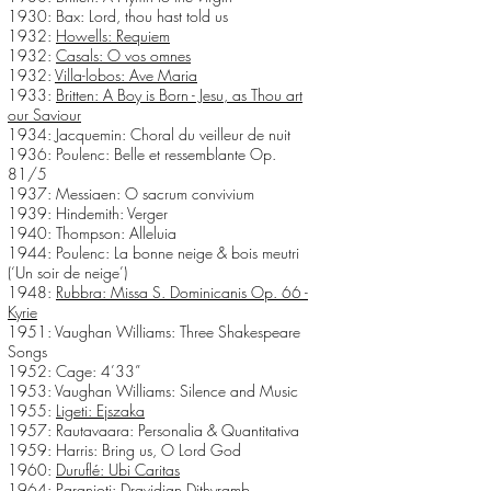
1930: Bax: Lord, thou hast told us
1932:
Howells: Requiem
1932:
Casals: O vos omnes
1932:
Villa-lobos: Ave Maria
1933:
Britten: A Boy is Born - Jesu, as Thou art
our Saviour
1934: Jacquemin: Choral du veilleur de nuit
1936: Poulenc: Belle et ressemblante Op.
81/5
1937: Messiaen: O sacrum convivium
1939: Hindemith: Verger
1940: Thompson: Alleluia
1944: Poulenc: La bonne neige & bois meutri
(‘Un soir de neige’)
1948:
Rubbra: Missa S. Dominicanis Op. 66 -
Kyrie
1951: Vaughan Williams: Three Shakespeare
Songs
1952: Cage: 4’33”
1953: Vaughan Williams: Silence and Music
1955:
Ligeti: Ejszaka
1957: Rautavaara: Personalia & Quantitativa
1959: Harris: Bring us, O Lord God
1960:
Duruflé: Ubi Caritas
1964: Paranjoti: Dravidian Dithyramb