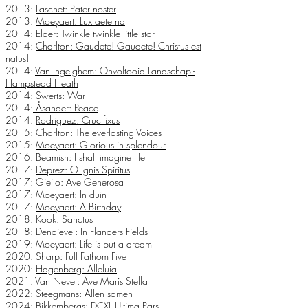
2013:
Laschet: Pater noster
2013:
Moeyaert: Lux aeterna
2014: Elder: Twinkle twinkle little star
2014:
Charlton: Gaudete! Gaudete! Christus est
natus!
2014:
Van Ingelghem: Onvoltooid Landschap -
Hampstead Heath
2014:
Swerts: War
2014:
Åsander: Peace
2014:
Rodriguez: Crucifixus
2015:
Charlton: The everlasting Voices
2015:
Moeyaert: Glorious in splendour
2016:
Beamish: I shall imagine life
2017:
Deprez: O Ignis Spiritus
2017: Gjeilo: Ave Generosa
2017:
Moeyaert: In duin
2017:
Moeyaert: A Birthday
2018: Kook: Sanctus
2018:
Dendievel: In Flanders Fields
2019: Moeyaert: Life is but a dream
2020:
Sharp: Full Fathom Five
2020:
Hagenberg: Alleluia
2021: Van Nevel: Ave Maris Stella
2022: Steegmans: Allen samen
2024: Bikkembergs: DCXL Ultima Pars