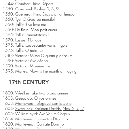
1544: Gombert: Triste Départ
1550: Goudimel: Psalms 5, 8, 9
1550: Guerrero: Niño Dios d’amor herido
1550: Tye: O God be merciful
1550: Tallis: If ye love me
1550: De Rore: Mon petit cueur
1565: Tallis: Lamentations I
1570: Lassus: Tibi laus
1575:
Tallis: Loquebantur variis linguis
1575: Tallis: O nata lux
1583: Victoria: Missa O quam gloriosum
1590: Victoria: Ave Maria
1590: Victoria: Miserere mei
1595: Morley: Now is the month of maying
17th CENTURY
1600: Weelkes: Like two proud armies
1603: Gesualdo: O vos omnes
1603:
Monteverdi: Sfogava con le stelle
1604:
Sweelinck: Psalmen Davids (Nos. 2, 6, 7)
1605: William Byrd: Ave Verum Corpus
1614: Monteverdi: Lamento d’Arianna
1620: Monteverdi: Cantate Domino