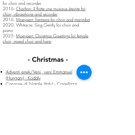
for choir and recorder
2016:
Charlton: Il flotte une musique éteinte for
choir, vibraphone and recorder
2016:
Moeyaert: Fantasia for choir and marimba
2020: Whitacre: Sing Gently for choir and
piano
2025:
Moeyaert: Christmas Greetings for female
choir, mixed choir and harp
- Christmas -
Adventi enek/Veni, veni Emmanuel
(Hungary) - Kodaly
Canzone di Natale (Italy) - Castellazzi
Il est né le divin enfant (France) - Noyon
O Jesulein süss - J.S.Bach
Chiquirriquitín (Spain) - Martí
I wonder as I wander - Rutter
Auf dem Berge - Woyrsch
Hark the Herals Angels sing - Willcocks
Ya viene la vieja (Spain) - Cifre
Coventry Carol (England) -