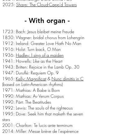
2025:
Sharp: The Cloud-Capp'd Towers
- With organ -
1723: Bach: Jesus bleibet meine Freude
1850: Wagner: bridal chorus from Lohengrin
1912: Ireland: Greater Love Hath No Man
1916: Holst: Turn back, O Man
1936:
Hadley: I sing of a maiden
1941: Howells: Like as the Heart
1943: Britten: Rejoice in the Lamb Op. 30
1947: Duruflé: Requiem Op. 9
1965:
Kelly: Magnificat
&
Nunc dimittis in C
(based on Latin-American rhythms)
1971: Mathias: A Babe is Born
1990: Mathias: Av Verum Corpus
1990: Pärt: The Beatitudes
1992: Lewis: The souls of the righteous
1995: Dove: Seek him that maketh the seven
stars
2001: Charlton: Te lucis ante terminum
2014: Miller: Messe brève de l'espérence