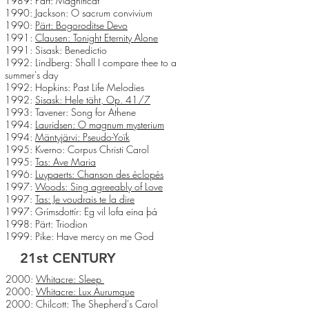
1989: Pärt: Magnificat
1990: Jackson: O sacrum convivium
1990:
Pärt: Bogoroditse Devo
1991:
Clausen: Tonight Eternity Alone
1991: Sisask: Benedictio
1992: Lindberg: Shall I compare thee to a
summer's day
1992: Hopkins: Past Life Melodies
1992:
Sisask: Hele täht, Op. 41/7
1993: Tavener: Song for Athene
1994:
Lauridsen: O magnum mysterium
1994:
Mäntyjärvi: Pseudo-Yoïk
1995: Kverno: Corpus Christi Carol
1995:
Tas: Ave Maria
1996:
Luypaerts: Chanson des éclopés
1997:
Woods: Sing agreeably of Love
1997:
Tas: Je voudrais te la dire
1997: Grímsdottír: Eg vil lofa eina þá
1998: Pärt: Triodion
1999: Pike: Have mercy on me God
21st CENTURY
2000:
Whitacre: Sleep
2000:
Whitacre: Lux Aurumque
2000: Chilcott: The Shepherd's Carol