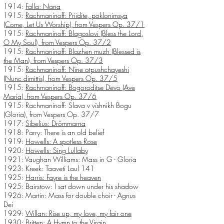
1914:
Falla: Nana
1915:
Rachmaninoff: Priidite, poklonimsya
(Come, Let Us Worship), from Vespers Op. 37/1
1915:
Rachmaninoff: Blagoslovi (Bless the Lord,
O My Soul), from Vespers Op. 37/2
1915:
Rachmaninoff: Blazhen muzh (Blessed is
the Man), from Vespers Op. 37/3
1915:
Rachmaninoff: Nïne otpushchayeshi
(Nunc dimittis), from Vespers Op. 37/5
1915:
Rachmaninoff: Bogoroditse Devo (Ave
Maria), from Vespers Op. 37/6
1915:
Rachmaninoff: Slava v vïshnikh Bogu
(Gloria), from Vespers Op. 37/7
1917:
Sibelius: Drömmarna
1918: Parry: There is an old belief
1919:
Howells: A spotless Rose
1920:
Howells: Sing Lullaby
1921: Vaughan Williams: Mass in G - Gloria
1923: Kreek: Taaveti Laul 141
1925:
Harris: Fayre is the heaven
1925: Bairstow: I sat down under his shadow
1926: Martin: Mass for double choir - Agnus
Dei
1929:
Willan: Rise up, my love, my fair one
1930: Britten: A Hymn to the Virgin