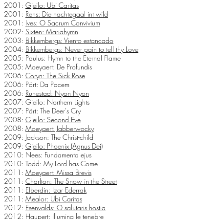
2001:
Gjeilo: Ubi Caritas
2001:
Rens: Die nachtegaal int wild
2001:
Ives: O Sacrum Convivium
2002:
Sixten: Mariahymn
2003:
Bikkembergs: Viento estancado
2004:
Bikkembergs: Never pain to tell thy Love
2005: Paulus: Hymn to the Eternal Flame
2005: Moeyaert: De Profundis
2006:
Coryn: The Sick Rose
2006: Pärt: Da Pacem
2006:
Runestad: Nyon Nyon
2007: Gjeilo: Northern Lights
2007: Pärt: The Deer's Cry
2008:
Gjeilo: Second Eve
2008:
Moeyaert: Jabberwocky
2009: Jackson: The Christ-child
2009:
Gjeilo: Phoenix (Agnus Dei)
2010: Nees: Fundamenta ejus
2010: Todd: My Lord has Come
2011:
Moeyaert: Missa Brevis
2011:
Charlton: The Snow in the Street
2011:
Elberdin: Izar Ederrak
2011:
Mealor: Ubi Caritas
2012:
Esenvalds: O salutaris hostia
2012: Haupert: Illumina le tenebre