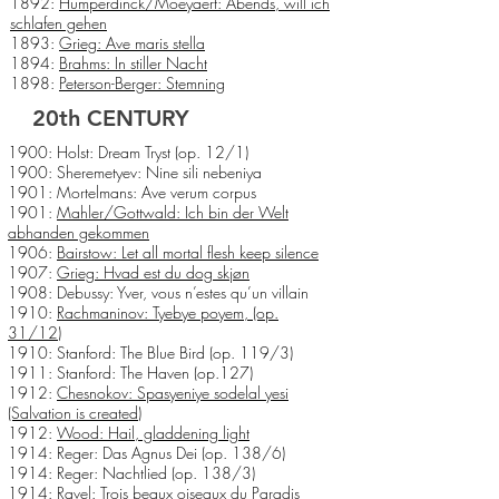
1892:
Humperdinck/Moeyaert: Abends, will ich
schlafen gehen
1893:
Grieg: Ave maris stella
1894:
Brahms: In stiller Nacht
1898:
Peterson-Berger: Stemning
20th CENTURY
1900: Holst: Dream Tryst (op. 12/1)
1900: Sheremetyev: Nine sili nebeniya
1901: Mortelmans: Ave verum corpus
1901:
Mahler/Gottwald: Ich bin der Welt
abhanden gekommen
1906:
Bairstow: Let all mortal flesh keep silence
1907:
Grieg: Hvad est du dog skjøn
1908: Debussy: Yver, vous n’estes qu’un villain
1910:
Rachmaninov: Tyebye poyem, (op.
31/12)
1910: Stanford: The Blue Bird (op. 119/3)
1911: Stanford: The Haven (op.127)
1912:
Chesnokov: Spasyeniye sodelal yesi
(Salvation is created)
1912:
Wood: Hail, gladdening light
1914: Reger: Das Agnus Dei (op. 138/6)
1914: Reger: Nachtlied (op. 138/3)
1914: Ravel: Trois beaux oiseaux du Paradis